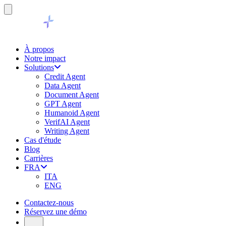
À propos
Notre impact
Solutions
Credit Agent
Data Agent
Document Agent
GPT Agent
Humanoid Agent
VerifAI Agent
Writing Agent
Cas d'étude
Blog
Carrières
FRA
ITA
ENG
Contactez-nous
Réservez une démo