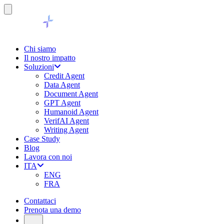
Chi siamo
Il nostro impatto
Soluzioni
Credit Agent
Data Agent
Document Agent
GPT Agent
Humanoid Agent
VerifAI Agent
Writing Agent
Case Study
Blog
Lavora con noi
ITA
ENG
FRA
Contattaci
Prenota una demo