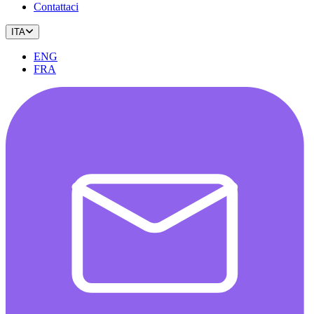
Contattaci
ITA
ENG
FRA