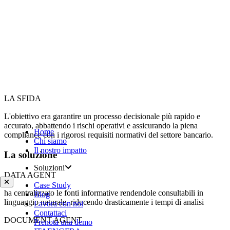
LA SFIDA
L'obiettivo era garantire un processo decisionale più rapido e
accurato, abbattendo i rischi operativi e assicurando la piena
Home
compliance con i rigorosi requisiti normativi del settore bancario.
Chi siamo
Il nostro impatto
La soluzione
Soluzioni
DATA AGENT
Case Study
ha centralizzato le fonti informative rendendole consultabili in
Blog
linguaggio naturale, riducendo drasticamente i tempi di analisi
Lavora con noi
Contattaci
DOCUMENT AGENT
Prenota una demo